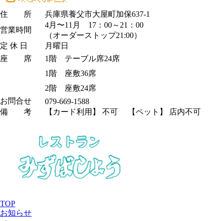
住 所
兵庫県養父市大屋町加保637-1
4月〜11月 17：00～21：00
営業時間
（オーダーストップ21:00）
定 休 日
月曜日
座 席
1階 テーブル席24席
1階 座敷36席
2階 座敷24席
お問合せ
079-669-1588
備 考
【カード利用】 不可 【ペット】 店内不可
TOP
お知らせ