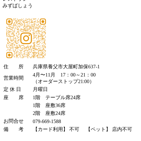
みずばしょう
住 所
兵庫県養父市大屋町加保637-1
4月〜11月 17：00～21：00
営業時間
（オーダーストップ21:00）
定 休 日
月曜日
座 席
1階 テーブル席24席
1階 座敷36席
2階 座敷24席
お問合せ
079-669-1588
備 考
【カード利用】 不可 【ペット】 店内不可