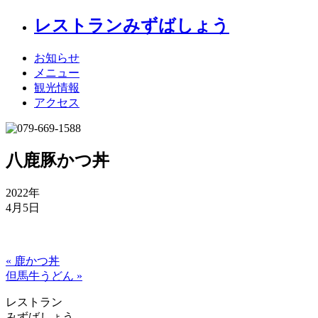
レストランみずばしょう
お知らせ
メニュー
観光情報
アクセス
八鹿豚かつ丼
2022年
4月5日
« 鹿かつ丼
但馬牛うどん »
レストラン
みずばしょう